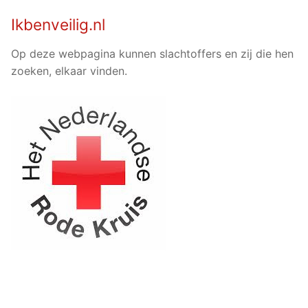
Ikbenveilig.nl
Op deze webpagina kunnen slachtoffers en zij die hen
zoeken, elkaar vinden.